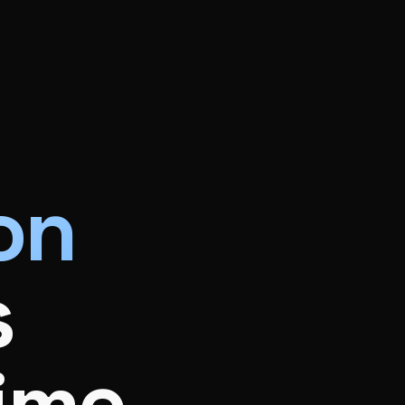
on
s
ime